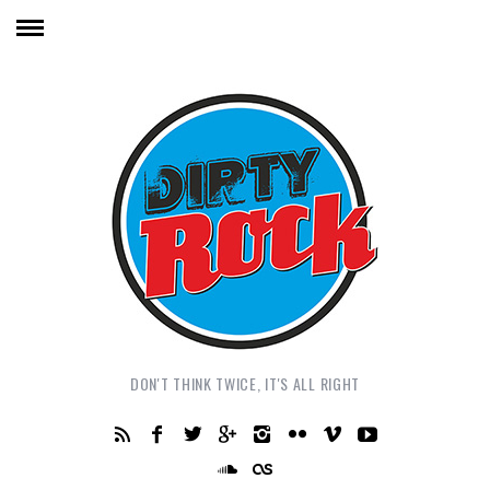
DON'T THINK TWICE, IT'S ALL RIGHT