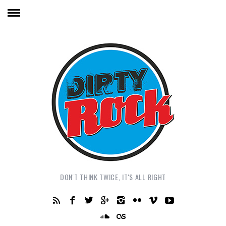
DON'T THINK TWICE, IT'S ALL RIGHT