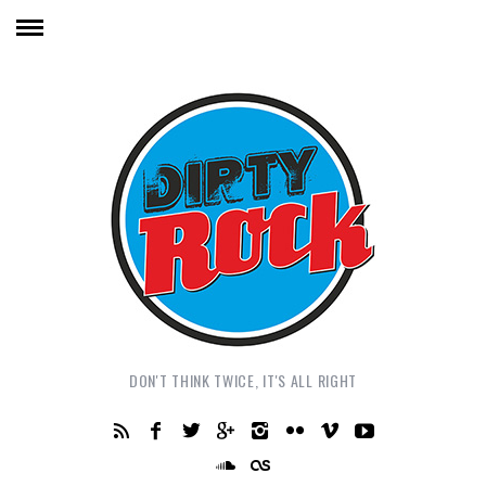
DON'T THINK TWICE, IT'S ALL RIGHT