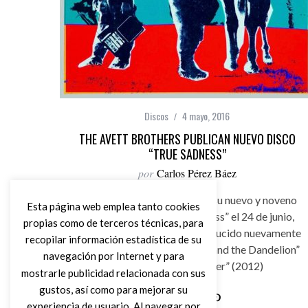
Discos
4 mayo, 2016
THE AVETT BROTHERS PUBLICAN NUEVO DISCO
“TRUE SADNESS”
por
Carlos Pérez Báez
The Avett Brothers publican su nuevo y noveno
Esta página web emplea tanto cookies
disco de estudio “True Sadness” el 24 de junio,
propias como de terceros técnicas, para
álbum de doce canciones producido nuevamente
recopilar información estadística de su
por Rick Rubin, tras “Magpie and the Dandelion”
navegación por Internet y para
(2013) y “The Carpenter” (2012)
mostrarle publicidad relacionada con sus
gustos, así como para mejorar su
experiencia de usuario. Al navegar por