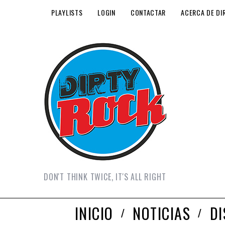
PLAYLISTS
LOGIN
CONTACTAR
ACERCA DE DI
DON'T THINK TWICE, IT'S ALL RIGHT
INICIO
NOTICIAS
D