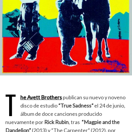
T
he Avett Brothers
publican su nuevo y noveno
disco de estudio
“True Sadness”
el 24 de junio,
álbum de doce canciones producido
nuevamente por
Rick Rubin
, tras
“Magpie and the
Dandelion”
(2013) y “The Carpenter” (2012), por