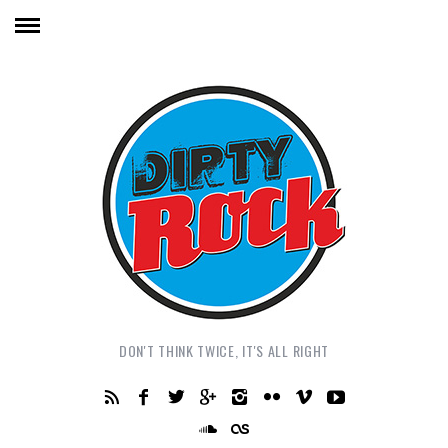
DON'T THINK TWICE, IT'S ALL RIGHT