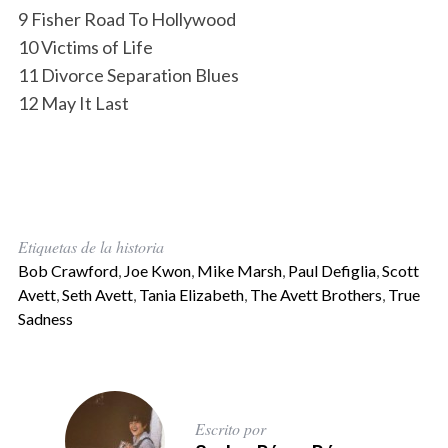
9 Fisher Road To Hollywood
10 Victims of Life
11 Divorce Separation Blues
12 May It Last
Etiquetas de la historia
Bob Crawford
,
Joe Kwon
,
Mike Marsh
,
Paul Defiglia
,
Scott
Avett
,
Seth Avett
,
Tania Elizabeth
,
The Avett Brothers
,
True
Sadness
Escrito por