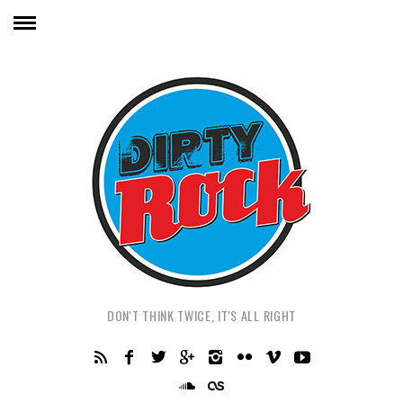
DON'T THINK TWICE, IT'S ALL RIGHT