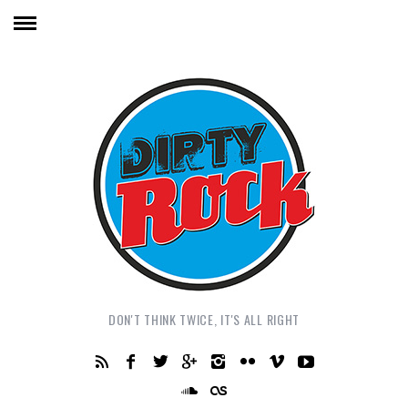
DON'T THINK TWICE, IT'S ALL RIGHT