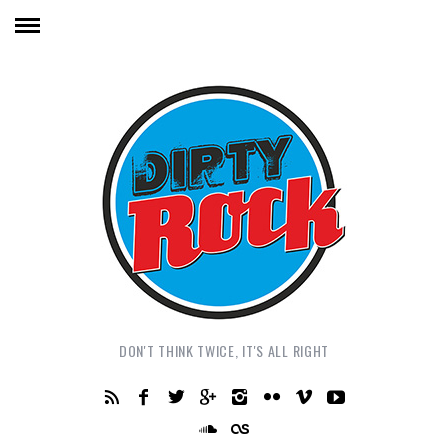
DON'T THINK TWICE, IT'S ALL RIGHT