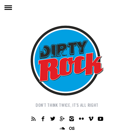
DON'T THINK TWICE, IT'S ALL RIGHT