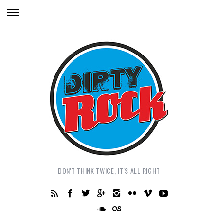
DON'T THINK TWICE, IT'S ALL RIGHT