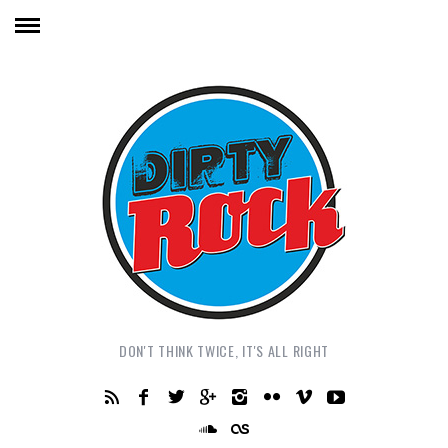
DON'T THINK TWICE, IT'S ALL RIGHT