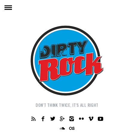
DON'T THINK TWICE, IT'S ALL RIGHT