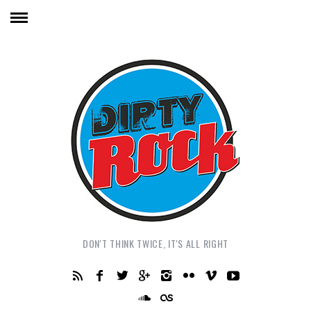
DON'T THINK TWICE, IT'S ALL RIGHT