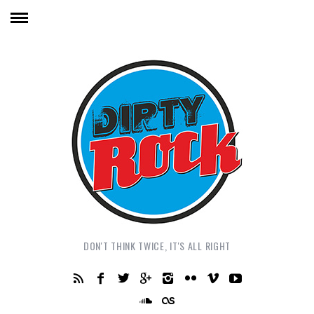
DON'T THINK TWICE, IT'S ALL RIGHT