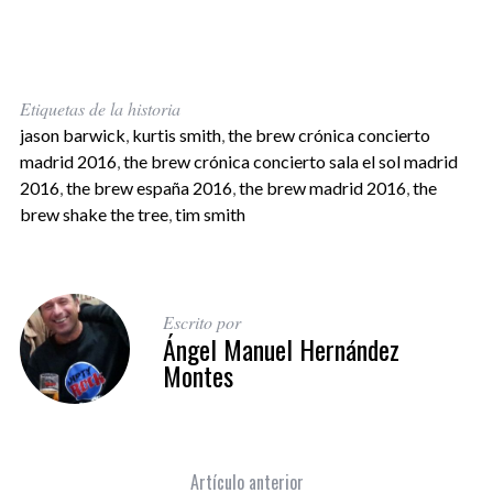
Etiquetas de la historia
jason barwick
,
kurtis smith
,
the brew crónica concierto
madrid 2016
,
the brew crónica concierto sala el sol madrid
2016
,
the brew españa 2016
,
the brew madrid 2016
,
the
brew shake the tree
,
tim smith
Escrito por
Ángel Manuel Hernández
Montes
Artículo anterior