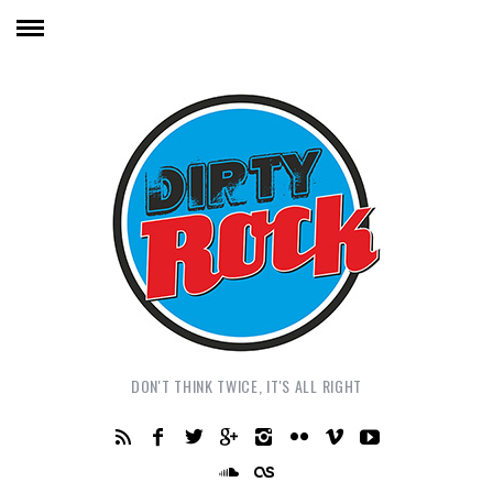
DON'T THINK TWICE, IT'S ALL RIGHT