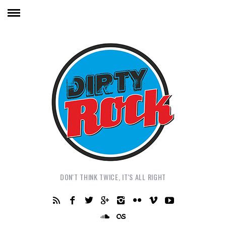
DON'T THINK TWICE, IT'S ALL RIGHT