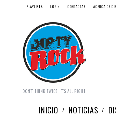
PLAYLISTS
LOGIN
CONTACTAR
ACERCA DE DI
DON'T THINK TWICE, IT'S ALL RIGHT
INICIO
NOTICIAS
D