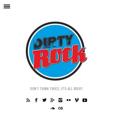
DON'T THINK TWICE, IT'S ALL RIGHT