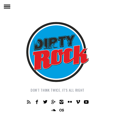
DON'T THINK TWICE, IT'S ALL RIGHT