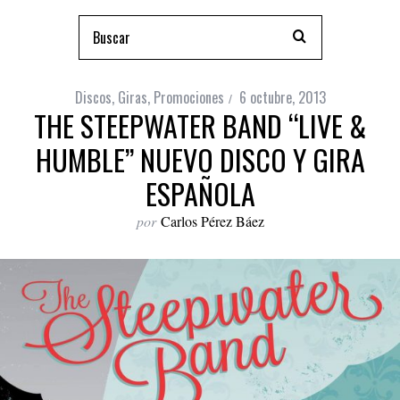
Discos
,
Giras
,
Promociones
6 octubre, 2013
THE STEEPWATER BAND “LIVE &
HUMBLE” NUEVO DISCO Y GIRA
ESPAÑOLA
por
Carlos Pérez Báez