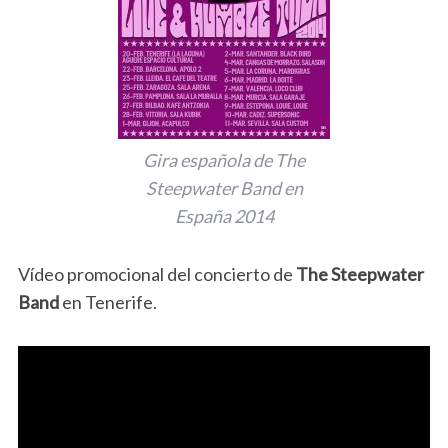
Gira española de The
Steepwater Band en
España 2014
Vídeo promocional del concierto de
The Steepwater
Band
en Tenerife.