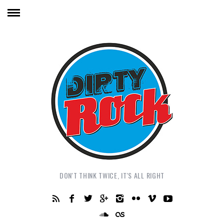
DON'T THINK TWICE, IT'S ALL RIGHT