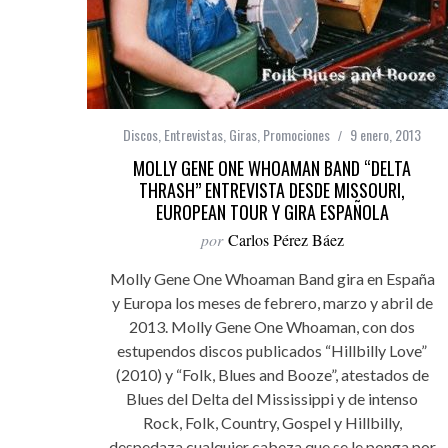
Discos
,
Entrevistas
,
Giras
,
Promociones
9 enero, 2013
MOLLY GENE ONE WHOAMAN BAND “DELTA
THRASH” ENTREVISTA DESDE MISSOURI,
EUROPEAN TOUR Y GIRA ESPAÑOLA
por
Carlos Pérez Báez
Molly Gene One Whoaman Band gira en España
y Europa los meses de febrero, marzo y abril de
2013. Molly Gene One Whoaman, con dos
estupendos discos publicados “Hillbilly Love”
(2010) y “Folk, Blues and Booze”, atestados de
Blues del Delta del Mississippi y de intenso
Rock, Folk, Country, Gospel y Hillbilly,
despedaza cualquier cabeza que se le ponga por