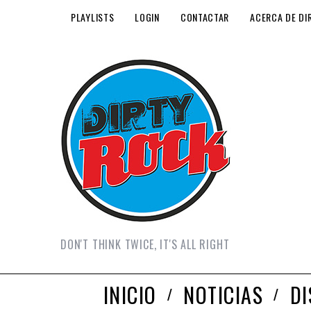
PLAYLISTS
LOGIN
CONTACTAR
ACERCA DE DI
DON'T THINK TWICE, IT'S ALL RIGHT
INICIO
NOTICIAS
D