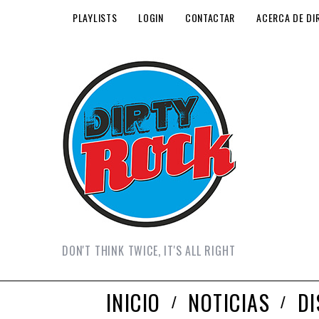
PLAYLISTS
LOGIN
CONTACTAR
ACERCA DE DI
DON'T THINK TWICE, IT'S ALL RIGHT
INICIO
NOTICIAS
D