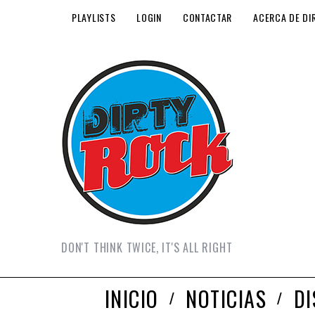
PLAYLISTS
LOGIN
CONTACTAR
ACERCA DE DI
DON'T THINK TWICE, IT'S ALL RIGHT
INICIO
NOTICIAS
D