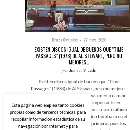
Discos Olvidados
22 mayo, 2020
EXISTEN DISCOS IGUAL DE BUENOS QUE “TIME
PASSAGES” (1978) DE AL STEWART, PERO NO
MEJORES…
por
Juan J. Vicedo
Existen discos igual de buenos que “Time
Passages” (1978) de Al Stewart, pero no mejores.
Al Stewart, escocés de Glasgow a medio camino
de la nada, se hizo un hueco importante en
Esta página web emplea tanto cookies
nuestras tardes adolescentes con su sexto álbum
propias como de terceros técnicas, para
“The year of the cat”, un auténtico bombazo en el
recopilar información estadística de su
año 1976, que le colocó en los primeros puestos
navegación por Internet y para