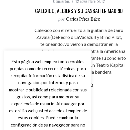
Conciertos
12 noviembre, 2012
CALEXICO, ALGIERS Y SU CASBAH EN MADRID
por
Carlos Pérez Báez
Calexico con el refuerzo a la guitarra de Jairo
Zavala (DePedro o LaVacazul) y Blind Pilot,
teloneando, volvieron a demostrar en la
excelente forma que se encuentra la Americana
Music en estos momentos, durante su concierto
Esta página web emplea tanto cookies
el pasado 9 de noviembre en un Teatro Kapital
propias como de terceros técnicas, para
de Madrid, lleno hasta la bandera.
recopilar información estadística de su
navegación por Internet y para
mostrarle publicidad relacionada con sus
Leer Más
gustos, así como para mejorar su
experiencia de usuario. Al navegar por
este sitio web, usted accede al empleo de
estas cookies. Puede cambiar la
configuración de su navegador para no