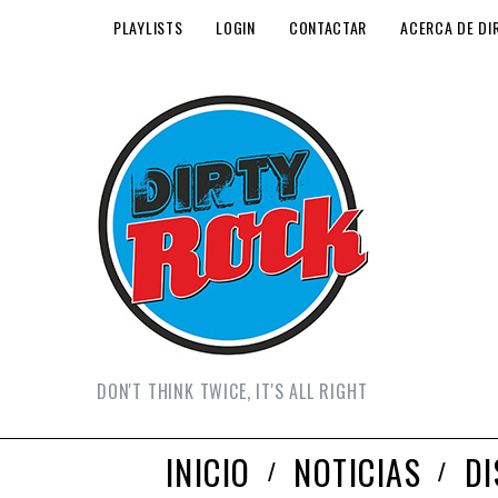
PLAYLISTS
LOGIN
CONTACTAR
ACERCA DE DI
DON'T THINK TWICE, IT'S ALL RIGHT
INICIO
NOTICIAS
D