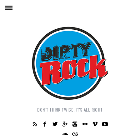
DON'T THINK TWICE, IT'S ALL RIGHT