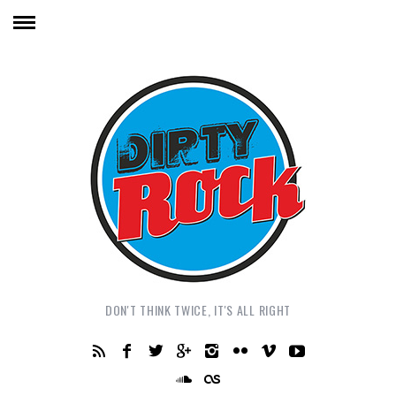
DON'T THINK TWICE, IT'S ALL RIGHT