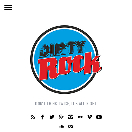
DON'T THINK TWICE, IT'S ALL RIGHT