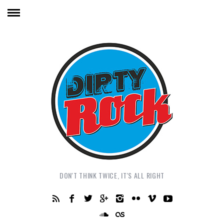
DON'T THINK TWICE, IT'S ALL RIGHT