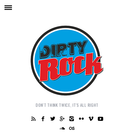
DON'T THINK TWICE, IT'S ALL RIGHT