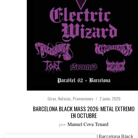
Giras
,
Noticias
,
Promociones
2 junio, 2026
BARCELONA BLACK MASS 2026: METAL EXTREMO
EN OCTUBRE
por
Manuel Cova Tenard
Electric Wizard encabezará el Barcelona Black