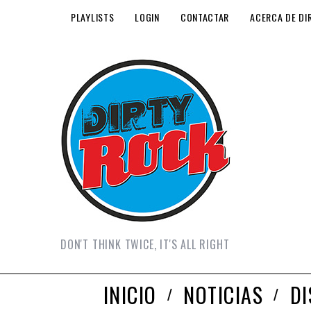
PLAYLISTS
LOGIN
CONTACTAR
ACERCA DE DI
DON'T THINK TWICE, IT'S ALL RIGHT
INICIO
NOTICIAS
D