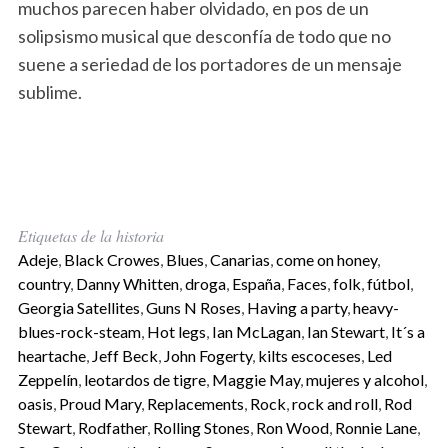
muchos parecen haber olvidado, en pos de un
solipsismo musical que desconfía de todo que no
suene a seriedad de los portadores de un mensaje
sublime.
Etiquetas de la historia
Adeje
,
Black Crowes
,
Blues
,
Canarias
,
come on honey
,
country
,
Danny Whitten
,
droga
,
España
,
Faces
,
folk
,
fútbol
,
Georgia Satellites
,
Guns N Roses
,
Having a party
,
heavy-
blues-rock-steam
,
Hot legs
,
Ian McLagan
,
Ian Stewart
,
It´s a
heartache
,
Jeff Beck
,
John Fogerty
,
kilts escoceses
,
Led
Zeppelín
,
leotardos de tigre
,
Maggie May
,
mujeres y alcohol
,
oasis
,
Proud Mary
,
Replacements
,
Rock
,
rock and roll
,
Rod
Stewart
,
Rodfather
,
Rolling Stones
,
Ron Wood
,
Ronnie Lane
,