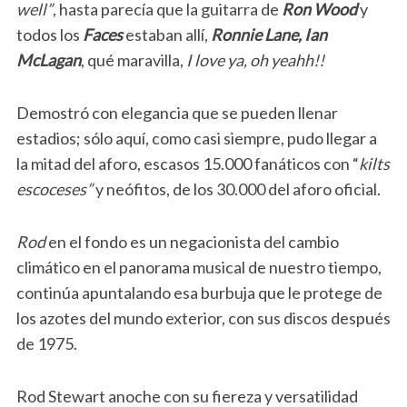
well”
, hasta parecía que la guitarra de
Ron Wood
y
todos los
Faces
estaban allí,
Ronnie Lane, Ian
McLagan
, qué maravilla,
I love ya, oh yeahh!!
Demostró con elegancia que se pueden llenar
estadios; sólo aquí, como casi siempre, pudo llegar a
la mitad del aforo, escasos 15.000 fanáticos con “
kilts
escoceses”
y neófitos, de los 30.000 del aforo oficial.
Rod
en el fondo es un negacionista del cambio
climático en el panorama musical de nuestro tiempo,
continúa apuntalando esa burbuja que le protege de
los azotes del mundo exterior, con sus discos después
de 1975.
Rod Stewart anoche con su fiereza y versatilidad