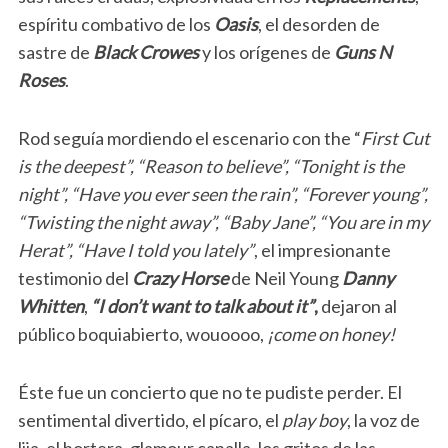
espíritu combativo de los
Oasis
, el desorden de
sastre de
Black Crowes
y los orígenes de
Guns N
Roses
.
Rod seguía mordiendo el escenario con the “
First Cut
is the deepest”, “Reason to believe”, “Tonight is the
night”, “Have you ever seen the rain”, “Forever young”,
“Twisting the night away”, “Baby Jane”, “You are in my
Herat”, “Have I told you lately”
, el impresionante
testimonio del
Crazy Horse
de Neil Young
Danny
Whitten
,
“I don’t want to talk about it”
,
dejaron al
público boquiabierto, wouoooo,
¡come on honey!
Éste fue un concierto que no te pudiste perder. El
sentimental divertido, el pícaro, el
play boy
, la voz de