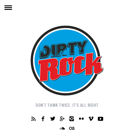
DON'T THINK TWICE, IT'S ALL RIGHT