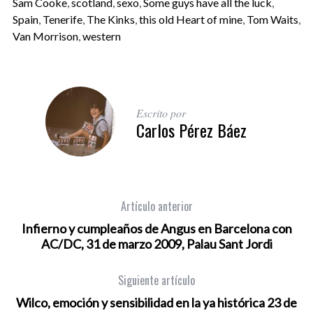
Sam Cooke
,
scotland
,
sexo
,
Some guys have all the luck
,
Spain
,
Tenerife
,
The Kinks
,
this old Heart of mine
,
Tom Waits
,
Van Morrison
,
western
Escrito por
Carlos Pérez Báez
Artículo anterior
Infierno y cumpleaños de Angus en Barcelona con
AC/DC, 31 de marzo 2009, Palau Sant Jordi
Siguiente artículo
Wilco, emoción y sensibilidad en la ya histórica 23 de