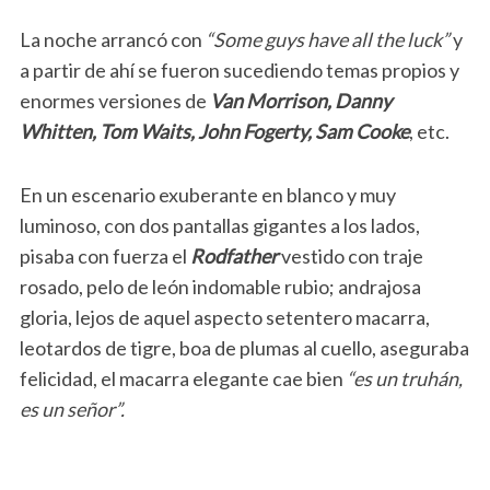
La noche arrancó con
“Some guys have all the luck”
y
a partir de ahí se fueron sucediendo temas propios y
enormes versiones de
Van Morrison, Danny
Whitten, Tom Waits, John Fogerty, Sam Cooke
, etc.
En un escenario exuberante en blanco y muy
luminoso, con dos pantallas gigantes a los lados,
pisaba con fuerza el
Rodfather
vestido con traje
rosado, pelo de león indomable rubio; andrajosa
gloria, lejos de aquel aspecto setentero macarra,
leotardos de tigre, boa de plumas al cuello, aseguraba
felicidad, el macarra elegante cae bien
“es un truhán,
es un señor”.