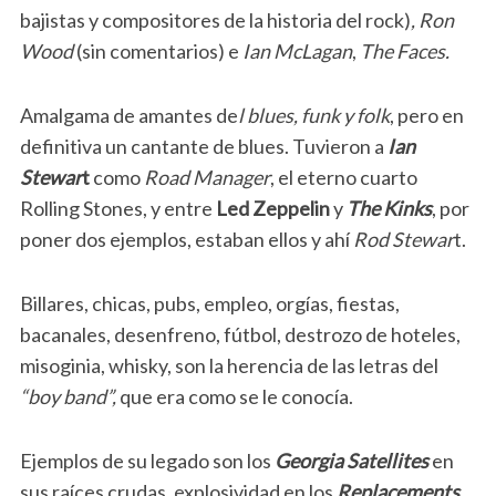
bajistas y compositores de la historia del rock)
, Ron
Wood
(sin comentarios) e
Ian McLagan
,
The Faces.
Amalgama de amantes de
l blues, funk y folk
, pero en
definitiva un cantante de blues. Tuvieron a
Ian
Stewar
t
como
Road Manager
, el eterno cuarto
Rolling Stones, y entre
Led Zeppelin
y
The Kinks
, por
poner dos ejemplos, estaban ellos y ahí
Rod Stewar
t.
Billares, chicas, pubs, empleo, orgías, fiestas,
bacanales, desenfreno, fútbol, destrozo de hoteles,
misoginia, whisky, son la herencia de las letras del
“boy band”,
que era como se le conocía.
Ejemplos de su legado son los
Georgia Satellites
en
sus raíces crudas, explosividad en los
Replacements
,