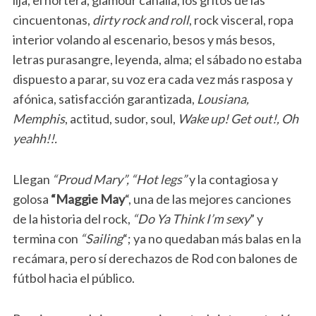
lija, el hortera, glamour canalla, los gritos de las
cincuentonas,
dirty rock and roll
, rock visceral, ropa
interior volando al escenario, besos y más besos,
letras purasangre, leyenda, alma; el sábado no estaba
dispuesto a parar, su voz era cada vez más rasposa y
afónica, satisfacción garantizada,
Lousiana,
Memphis
, actitud, sudor, soul,
Wake up! Get out!, Oh
yeahh!!.
Llegan
“Proud Mary”, “Hot legs”
y la contagiosa y
golosa
“Maggie May
“, una de las mejores canciones
de la historia del rock,
“Do Ya Think I’m sexy
” y
termina con
“Sailing
“; ya no quedaban más balas en la
recámara, pero sí derechazos de Rod con balones de
fútbol hacia el público.