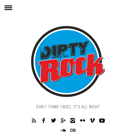
DON'T THINK TWICE, IT'S ALL RIGHT