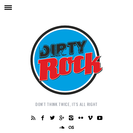
DON'T THINK TWICE, IT'S ALL RIGHT