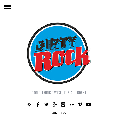
DON'T THINK TWICE, IT'S ALL RIGHT