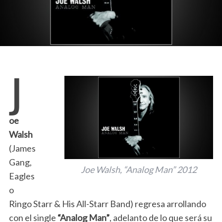
J
oe
Walsh
(James
Gang,
Joe Walsh, “Analog Man” 2012
Eagles
o
Ringo Starr & His All-Starr Band) regresa arrollando
con el single
“Analog Man”
, adelanto de lo que será su