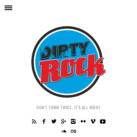
DON'T THINK TWICE, IT'S ALL RIGHT