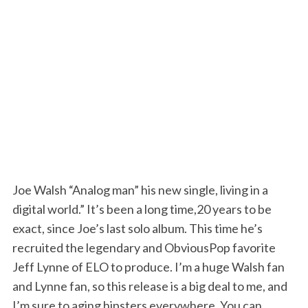
Joe Walsh “Analog man” his new single, living in a
digital world.” It’s been a long time,20 years to be
exact, since Joe’s last solo album. This time he’s
recruited the legendary and ObviousPop favorite
Jeff Lynne of ELO to produce. I’m a huge Walsh fan
and Lynne fan, so this release is a big deal to me, and
I’m sure to aging hipsters everywhere. You can