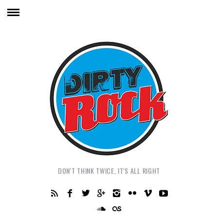
DON'T THINK TWICE, IT'S ALL RIGHT