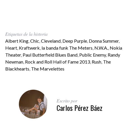
Etiquetas de la historia
Albert King
,
Chic
,
Cleveland
,
Deep Purple
,
Donna Summer
,
Heart
,
Kraftwerk
,
la banda funk The Meters
,
N.W.A.
,
Nokia
Theater
,
Paul Butterfield Blues Band
,
Public Enemy
,
Randy
Newman
,
Rock and Roll Hall of Fame 2013
,
Rush
,
The
Blackhearts
,
The Marvelettes
Escrito por
Carlos Pérez Báez