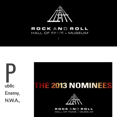
P
ublic
Enemy,
N.W.A.,