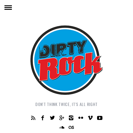
DON'T THINK TWICE, IT'S ALL RIGHT