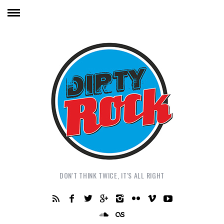
DON'T THINK TWICE, IT'S ALL RIGHT