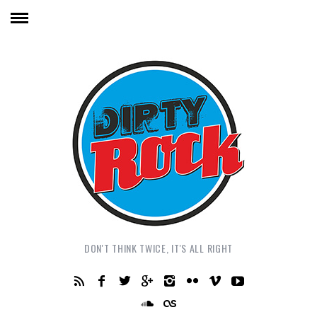
DON'T THINK TWICE, IT'S ALL RIGHT