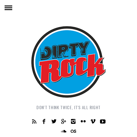
DON'T THINK TWICE, IT'S ALL RIGHT