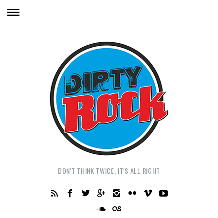
DON'T THINK TWICE, IT'S ALL RIGHT