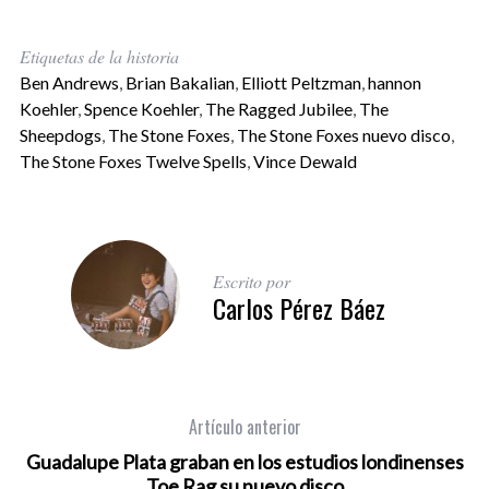
Etiquetas de la historia
Ben Andrews
,
Brian Bakalian
,
Elliott Peltzman
,
hannon
Koehler
,
Spence Koehler
,
The Ragged Jubilee
,
The
Sheepdogs
,
The Stone Foxes
,
The Stone Foxes nuevo disco
,
The Stone Foxes Twelve Spells
,
Vince Dewald
Escrito por
Carlos Pérez Báez
Artículo anterior
Guadalupe Plata graban en los estudios londinenses
Toe Rag su nuevo disco