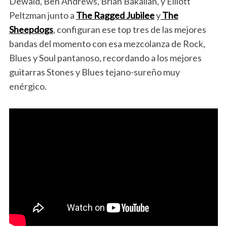
Dewald, Ben Andrews, Brian Bakalian, y Elliott
Peltzman junto a
The Ragged Jubilee
y
The
Sheepdogs
, configuran ese top tres de las mejores
bandas del momento con esa mezcolanza de Rock,
Blues y Soul pantanoso, recordando a los mejores
guitarras Stones y Blues tejano-sureño muy
enérgico.