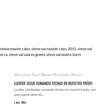
celona master class
,
steve vai master class 2015
,
steve vai
lorca
,
steve vai sala es gremi
,
steve vai teatro barts
More from Ángel Manuel Hernández Montes
LUCIFER SIGUE SUMANDO FECHAS EN NUESTRO PAÍS!!!
Lucifer continúan sumando fechas en nuestro país, con
una nueva serie de...
Leer Más