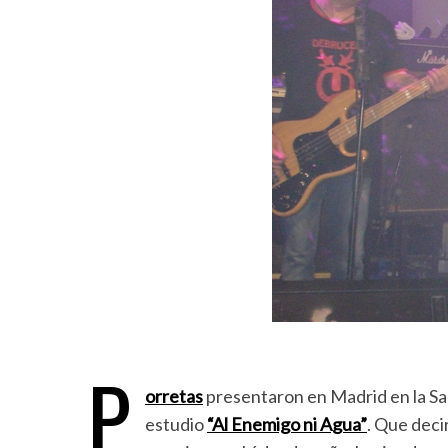
P
orretas
presentaron en Madrid en la Sal
estudio
“Al Enemigo ni Agua”
. Que deci