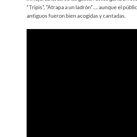
“Tripis”, “Atrapa a un ladrón”…. aunque el públi
antiguos fueron bien acogidas y cantadas.