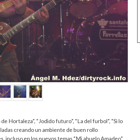
e Hortaleza”, “Jodido futuro”, “La del furbol”, “Si lo
iladas creando un ambiente de buen rollo
es, incluso en los nuevos temas “Mi abuelo Amadeo”,