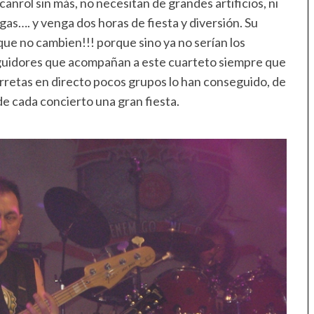
anrol sin más, no necesitan de grandes artificios, ni
as…. y venga dos horas de fiesta y diversión. Su
 que no cambien!!! porque sino ya no serían los
 seguidores que acompañan a este cuarteto siempre que
Porretas en directo pocos grupos lo han conseguido, de
 de cada concierto una gran fiesta.