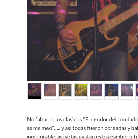
No faltaron los clásicos “El deudor del condado d
se me meo”….. y así todas fueron coreadas y ba
inmejorable, así se las gastan estos gamberret