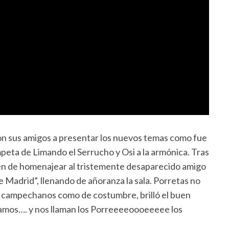
on sus amigos a presentar los nuevos temas como fue
mpeta de Limando el Serrucho y Osi a la armónica. Tras
jen de homenajear al tristemente desaparecido amigo
e Madrid”, llenando de añoranza la sala. Porretas no
n campechanos como de costumbre, brilló el buen
reamos…. y nos llaman los Porreeeeoooeeeee los