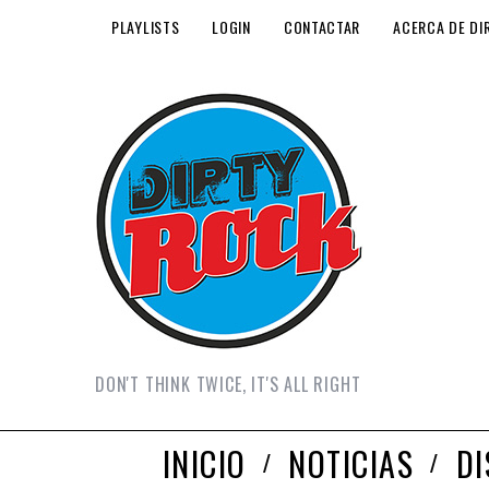
PLAYLISTS
LOGIN
CONTACTAR
ACERCA DE DI
DON'T THINK TWICE, IT'S ALL RIGHT
INICIO
NOTICIAS
D