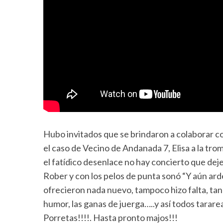
Hubo invitados que se brindaron a colaborar c
el caso de Vecino de Andanada 7, Elisa a la tro
el fatídico desenlace no hay concierto que de
Rober y con los pelos de punta sonó “Y aún ard
ofrecieron nada nuevo, tampoco hizo falta, ta
humor, las ganas de juerga…..y así todos tara
Porretas!!!!. Hasta pronto majos!!!