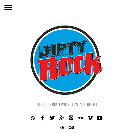
DON'T THINK TWICE, IT'S ALL RIGHT