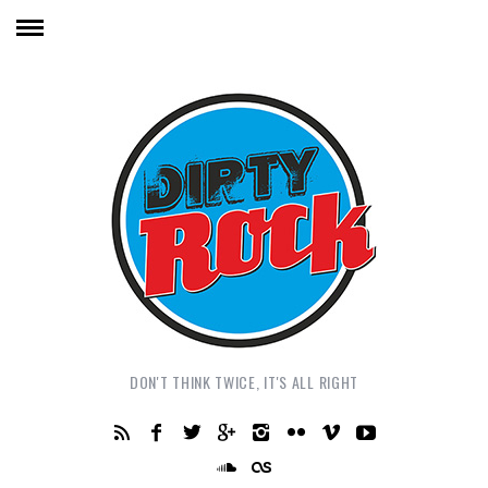
DON'T THINK TWICE, IT'S ALL RIGHT