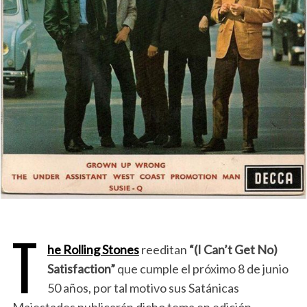
T
he Rolling Stones
reeditan
“(I Can’t Get No)
Satisfaction”
que cumple el próximo 8 de junio
50 años, por tal motivo sus Satánicas