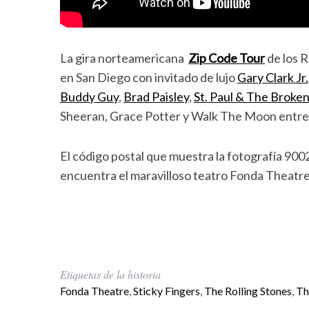
La gira norteamericana
Zip Code Tour
de los 
en San Diego con invitado de lujo
Gary Clark Jr.
Buddy Guy
,
Brad Paisley
,
St. Paul & The Broke
Sheeran, Grace Potter y Walk The Moon entre 
El código postal que muestra la fotografía 90
encuentra el maravilloso teatro Fonda Theatr
Etiquetas de la historia
Fonda Theatre
,
Sticky Fingers
,
The Rolling Stones
,
Th