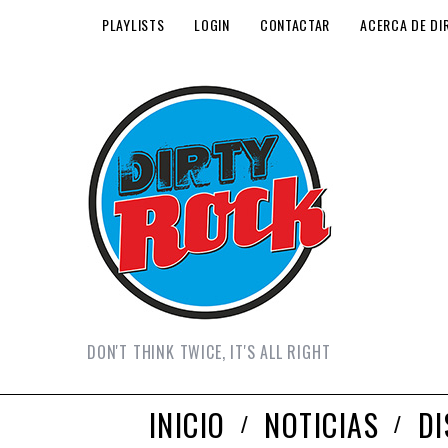
PLAYLISTS
LOGIN
CONTACTAR
ACERCA DE DI
DON'T THINK TWICE, IT'S ALL RIGHT
INICIO
NOTICIAS
D