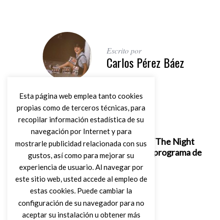
Escrito por
Carlos Pérez Báez
Esta página web emplea tanto cookies
propias como de terceros técnicas, para
recopilar información estadística de su
Artículo anterior
navegación por Internet y para
Bob Dylan interpreta “The Night
mostrarle publicidad relacionada con sus
We Call it a Day” en el programa de
gustos, así como para mejorar su
David Letterman
experiencia de usuario. Al navegar por
este sitio web, usted accede al empleo de
estas cookies. Puede cambiar la
configuración de su navegador para no
aceptar su instalación u obtener más