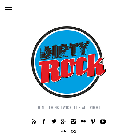
DON'T THINK TWICE, IT'S ALL RIGHT