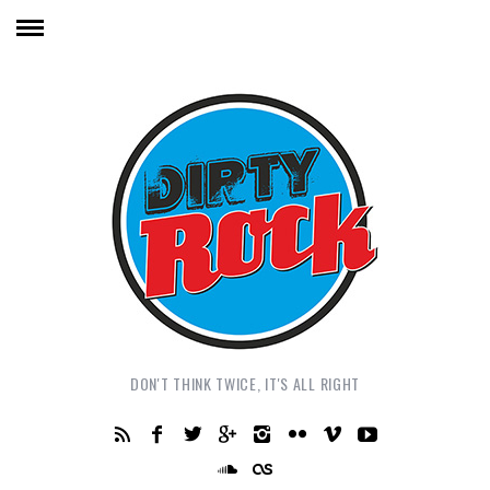
DON'T THINK TWICE, IT'S ALL RIGHT