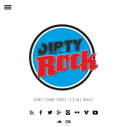
DON'T THINK TWICE, IT'S ALL RIGHT