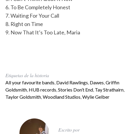
6. To Be Completely Honest
7. Waiting For Your Call
8. Right on Time
9. Now That It’s Too Late, Maria
Etiquetas de la historia
All your favourite bands
,
David Rawlings
,
Dawes
,
Griffin
Goldsmith
,
HUB records
,
Stories Don’t End
,
Tay Strathairn
,
Taylor Goldsmith
,
Woodland Studios
,
Wylie Gelber
Escrito por