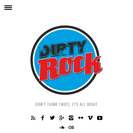
DON'T THINK TWICE, IT'S ALL RIGHT