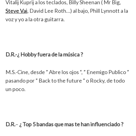
Vitalij Kuprij a los teclados, Billy Sheenan ( Mr Big,
Steve Vai
, David Lee Roth…) al bajo, Phill Lynnott a la
voz y yo a la otra guitarra.
D.R.-¿ Hobby fuera de la música ?
M.S.-Cine, desde ” Abre los ojos “, ” Enemigo Publico ”
pasando por ” Back to the future ” o Rocky, de todo
un poco.
D.R.
–
¿ Top 5 bandas que mas te han influenciado ?