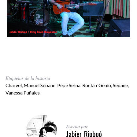
Etiquetas de la historia
Charvel
,
Manuel Seoane
,
Pepe Serna
,
Rockin´Genio
,
Seoane
,
Vanessa Puñales
Escrito por
Jabier Rioboó